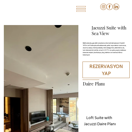
Jacuzzi Suite with
Sea View
Belli katlarda, gecelik konaklama hizmeti de bulunan Cityloft
147’in Loft Suite jakuzili odalarında, şehir veya deniz manzarası,
oturma odası, mini buzdolabı, mikrodalga fırın, elektrikli ocak,
tam donanımlı mutfak, smart LCD TV ve uydu yayını, kablosuz
internet erişimi, özel banyo, duş, telefon ve merkezi klima
bulunuyor.
REZERVASYON
YAP
Daire Planı
Loft Suite with 
Jacuzzi Daire Planı