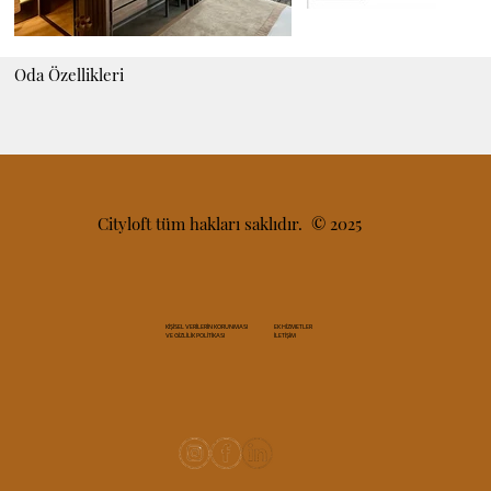
Oda Özellikleri
Cityloft tüm hakları saklıdır. © 2025
EK HİZMETLER
KİŞİSEL VERİLERİN KORUNMASI
İLETİŞİM
VE GİZLİLİK POLİTİKASI